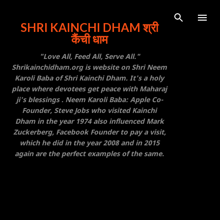
Skip to main content
SHRI KAINCHI DHAM श्री
कैंची धाम
"Love All, Feed All, Serve All."
Shrikainchidham.org is website on Shri Neem
Karoli Baba of Shri Kainchi Dham. It's a holy
place where devotees get peace with Maharaj
ji's blessings . Neem Karoli Baba: Apple Co-
Founder, Steve Jobs who visited Kainchi
Dham in the year 1974 also influenced Mark
Zuckerberg, Facebook Founder to pay a visit,
which he did in the year 2008 and in 2015
again are the perfect examples of the same.