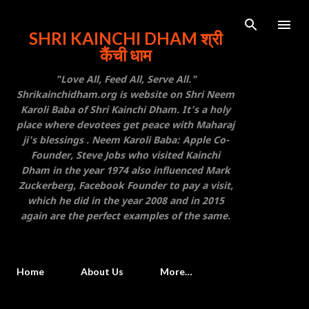
Skip to main content
SHRI KAINCHI DHAM श्री
कैंची धाम
"Love All, Feed All, Serve All."
Shrikainchidham.org is website on Shri Neem
Karoli Baba of Shri Kainchi Dham. It's a holy
place where devotees get peace with Maharaj
ji's blessings . Neem Karoli Baba: Apple Co-
Founder, Steve Jobs who visited Kainchi
Dham in the year 1974 also influenced Mark
Zuckerberg, Facebook Founder to pay a visit,
which he did in the year 2008 and in 2015
again are the perfect examples of the same.
Home
About Us
More…