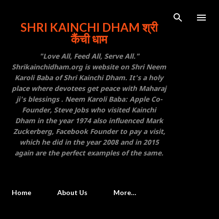
Skip to main content
SHRI KAINCHI DHAM श्री
कैंची धाम
"Love All, Feed All, Serve All."
Shrikainchidham.org is website on Shri Neem
Karoli Baba of Shri Kainchi Dham. It's a holy
place where devotees get peace with Maharaj
ji's blessings . Neem Karoli Baba: Apple Co-
Founder, Steve Jobs who visited Kainchi
Dham in the year 1974 also influenced Mark
Zuckerberg, Facebook Founder to pay a visit,
which he did in the year 2008 and in 2015
again are the perfect examples of the same.
Home
About Us
More…