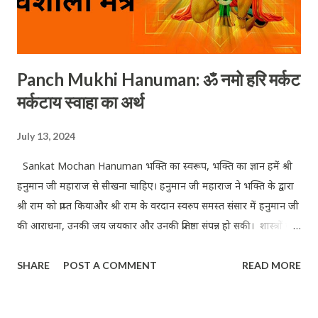
Panch Mukhi Hanuman: ॐ नमो हरि मर्कट
मर्कटाय स्वाहा का अर्थ
July 13, 2024
Sankat Mochan Hanuman भक्ति का स्वरूप, भक्ति का ज्ञान हमें श्री
हनुमान जी महाराज से सीखना चाहिए। हनुमान जी महाराज ने भक्ति के द्वारा
श्री राम को प्राप्त कियाऔर श्री राम के वरदान स्वरुप समस्त संसार में हनुमान जी
की आराधना, उनकी जय जयकार और उनकी प्रतिष्ठा संपन्न हो सकी। शास्त्रों की
माने तो हनुमान जी महाराज भगवान शिव अर्थात महा रूद्र के 11 में रुद्र
SHARE
POST A COMMENT
READ MORE
अवतार हैं और उन्हें शिव स्वरूप भी माना जाता है अर्थात हनुमान जी महाराज
स्वयं महादेव के ही अवतार हैं। अतः जब कोई संकट किसी भी प्राणी को महसूस
होता है तो वह संकट से छुटकारा पाने के लिए अपनी श्री हनुमान जी महाराज