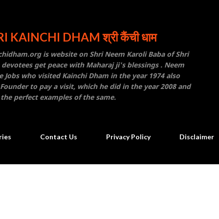
Skip to main content
I KAINCHI DHAM श्री कैंची धाम
inchidham.org is website on Shri Neem Karoli Baba of Shri
 devotees get peace with Maharaj ji's blessings . Neem
e Jobs who visited Kainchi Dham in the year 1974 also
ounder to pay a visit, which he did in the year 2008 and
 the perfect examples of the same.
ries
Contact Us
Privacy Policy
Disclaimer