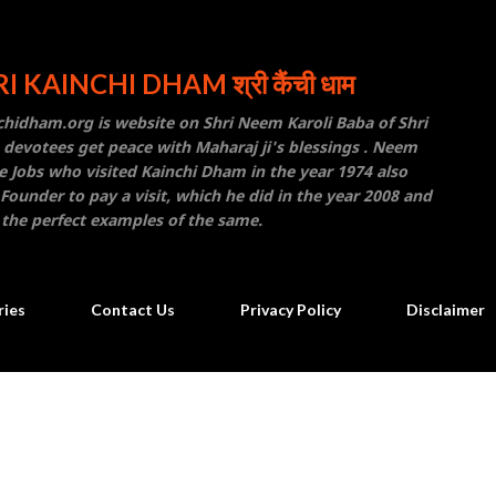
Skip to main content
I KAINCHI DHAM श्री कैंची धाम
inchidham.org is website on Shri Neem Karoli Baba of Shri
 devotees get peace with Maharaj ji's blessings . Neem
e Jobs who visited Kainchi Dham in the year 1974 also
ounder to pay a visit, which he did in the year 2008 and
 the perfect examples of the same.
ries
Contact Us
Privacy Policy
Disclaimer